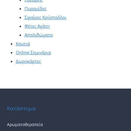
Πυραμίδες
Σφαίρες Κρύσταλλοι
Φέτες Αχάτη
Απολιθώματα
Κουτιά
Online Σεμινάρια
Δωροκάρτες
Κατάστημα
Αρωματοθεραπεία