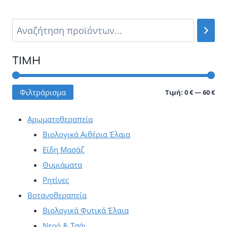
ΤΙΜΉ
Ελά
Μέγ
Φιλτράρισμα
Τιμή:
0 €
—
60 €
τιμ
τιμ
Αρωματοθεραπεία
Βιολογικά Αιθέρια Έλαια
Είδη Μασάζ
Θυμιάματα
Ρητίνες
Βοτανοθεραπεία
Βιολογικά Φυτικά Έλαια
Νερό & Τσάι