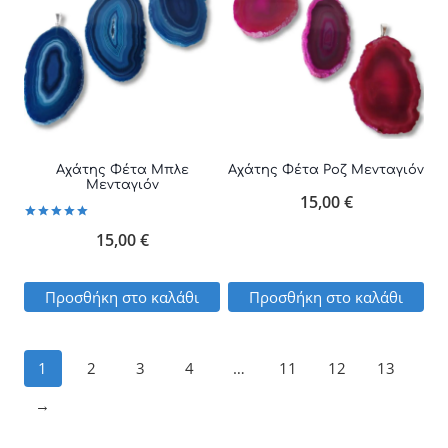
Αχάτης Φέτα Μπλε
Αχάτης Φέτα Ροζ Μενταγιόν
Μενταγιόν
15,00
€
Βαθμολογήθηκε
15,00
€
με
5.00
από 5
Προσθήκη στο καλάθι
Προσθήκη στο καλάθι
1
2
3
4
…
11
12
13
→