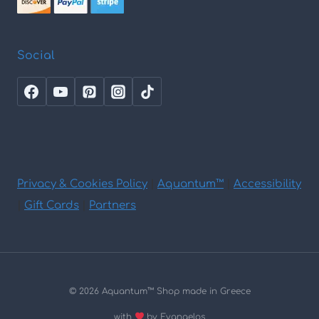
Social
Privacy & Cookies Policy
|
Aquantum™
|
Accessibility
|
Gift Cards
|
Partners
© 2026 Aquantum
™
Shop made in Greece
with
by Evangelos