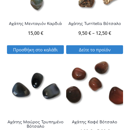
παραλλαγές.
Οι
επιλογές
Αχάτης Μενταγιόν Καρδιά
Αχάτης Turritella Βότσαλο
μπορούν
Price
15,00
€
9,50
€
–
12,50
€
να
range:
επιλεγούν
Προσθήκη στο καλάθι
Δείτε το προϊόν
9,50 €
στη
Αυτό
through
σελίδα
το
12,50 €
του
προϊόν
προϊόντος
έχει
πολλαπλές
παραλλαγές.
Οι
επιλογές
Αχάτης Μαύρος Τρυπημένο
Αχάτης Καφέ Βότσαλο
Βότσαλο
μπορούν