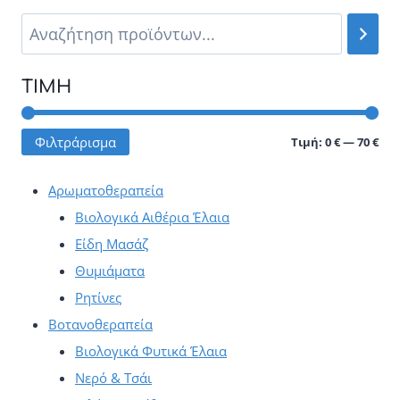
πολλαπλές
πολλαπλές
παραλλαγές.
παραλλαγές.
Οι
Οι
ΤΙΜΉ
επιλογές
επιλογές
μπορούν
μπορούν
Ελά
Μέγ
Φιλτράρισμα
Τιμή:
0 €
—
70 €
να
να
τιμ
τιμ
επιλεγούν
επιλεγούν
Αρωματοθεραπεία
στη
στη
Βιολογικά Αιθέρια Έλαια
σελίδα
σελίδα
Είδη Μασάζ
του
του
Θυμιάματα
προϊόντος
προϊόντος
Ρητίνες
Βοτανοθεραπεία
Βιολογικά Φυτικά Έλαια
Νερό & Τσάι