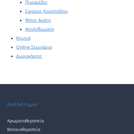
Πυραμίδες
Σφαίρες Κρύσταλλοι
Φέτες Αχάτη
Απολιθώματα
Κουτιά
Online Σεμινάρια
Δωροκάρτες
Κατάστημα
Αρωματοθεραπεία
Βοτανοθεραπεία