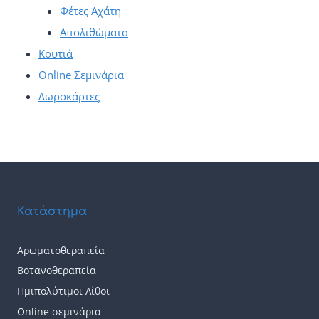
Φέτες Αχάτη
Απολιθώματα
Κουτιά
Online Σεμινάρια
Δωροκάρτες
Κατάστημα
Αρωματοθεραπεία
Βοτανοθεραπεία
Ημιπολύτιμοι Λίθοι
Online σεμινάρια