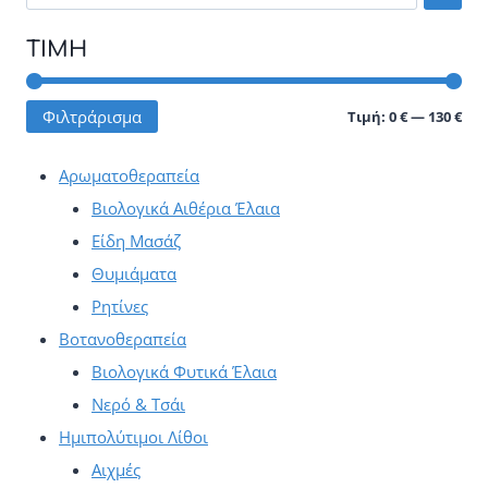
ΤΙΜΉ
Ελά
Μέγ
Φιλτράρισμα
Τιμή:
0 €
—
130 €
τιμ
τιμ
Αρωματοθεραπεία
Βιολογικά Αιθέρια Έλαια
Είδη Μασάζ
Θυμιάματα
Ρητίνες
Βοτανοθεραπεία
Βιολογικά Φυτικά Έλαια
Νερό & Τσάι
Ημιπολύτιμοι Λίθοι
Αιχμές