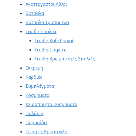
Ακατέργαστοι Λίθοι
Βότσαλα
Βότσαλα Τρυπημένα
Γεώδη Σπηλιές
Γεώδη Καθεδρικοί
Γεώδη Σπηλιές
Γεώδη Χρωματιστές Σπηλιές
Εκκρεμή
Καρδιές
Συμπλέγματα
Κοσμήματα
Χειροποίητα Κοσμήματα
Παλάμης
Πυραμίδες
Σφαίρες Κρύσταλλοι