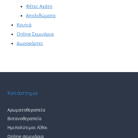
Φέτες Αχάτη
Απολιθώματα
Κουτιά
Online Σεμινάρια
Δωροκάρτες
Κατάστημα
Αρωματοθεραπεία
Βοτανοθεραπεία
Ημιπολύτιμοι Λίθοι
Online σεμινάρια