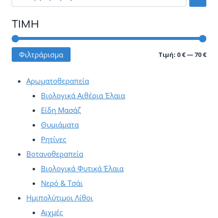
Οι
ΤΙΜΉ
επιλογές
μπορούν
Ελά
Μέγ
Φιλτράρισμα
Τιμή:
0 €
—
70 €
να
τιμ
τιμ
επιλεγούν
Αρωματοθεραπεία
στη
Βιολογικά Αιθέρια Έλαια
σελίδα
Είδη Μασάζ
του
Θυμιάματα
προϊόντος
Ρητίνες
Βοτανοθεραπεία
Βιολογικά Φυτικά Έλαια
Νερό & Τσάι
Ημιπολύτιμοι Λίθοι
Αιχμές