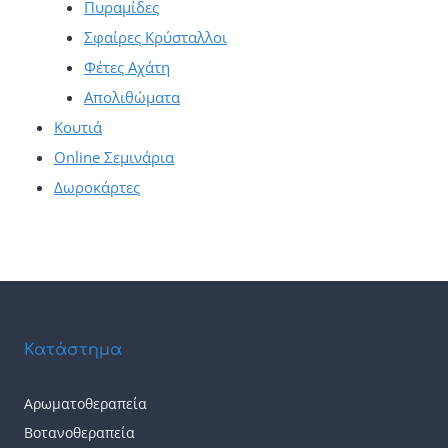
Πυραμίδες
Σφαίρες Κρύσταλλοι
Φέτες Αχάτη
Απολιθώματα
Κουτιά
Online Σεμινάρια
Δωροκάρτες
Κατάστημα
Αρωματοθεραπεία
Βοτανοθεραπεία