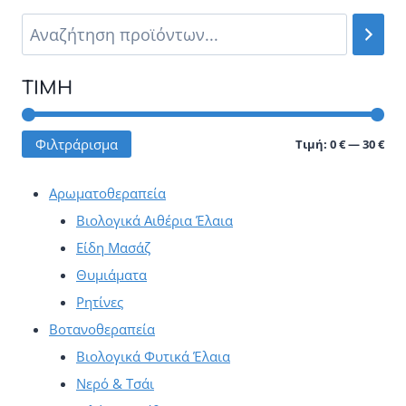
πολλαπλές
παραλλαγές.
Οι
ΤΙΜΉ
επιλογές
μπορούν
Ελά
Μέγ
Φιλτράρισμα
Τιμή:
0 €
—
30 €
να
τιμ
τιμ
επιλεγούν
Αρωματοθεραπεία
στη
Βιολογικά Αιθέρια Έλαια
σελίδα
Είδη Μασάζ
του
Θυμιάματα
προϊόντος
Ρητίνες
Βοτανοθεραπεία
Βιολογικά Φυτικά Έλαια
Νερό & Τσάι