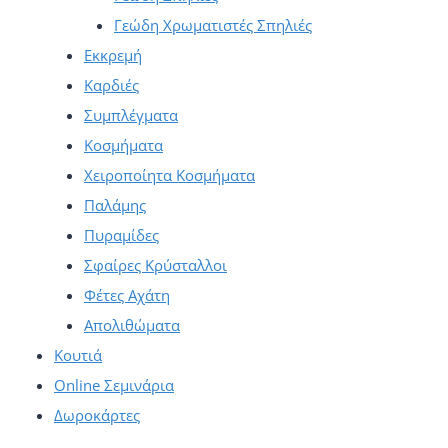
Γεώδη Χρωματιστές Σπηλιές
Εκκρεμή
Καρδιές
Συμπλέγματα
Κοσμήματα
Χειροποίητα Κοσμήματα
Παλάμης
Πυραμίδες
Σφαίρες Κρύσταλλοι
Φέτες Αχάτη
Απολιθώματα
Κουτιά
Online Σεμινάρια
Δωροκάρτες