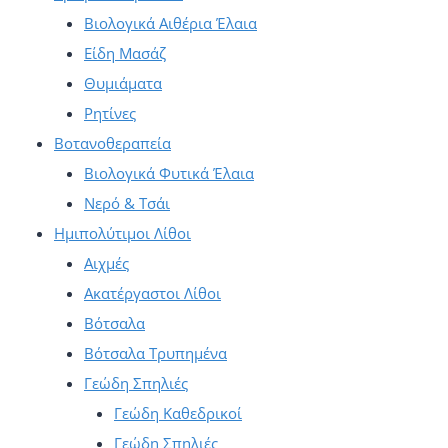
στη
Βιολογικά Αιθέρια Έλαια
σελίδα
Είδη Μασάζ
του
Θυμιάματα
προϊόντος
Ρητίνες
Βοτανοθεραπεία
Βιολογικά Φυτικά Έλαια
Νερό & Τσάι
Ημιπολύτιμοι Λίθοι
Αιχμές
Ακατέργαστοι Λίθοι
Βότσαλα
Βότσαλα Τρυπημένα
Γεώδη Σπηλιές
Γεώδη Καθεδρικοί
Γεώδη Σπηλιές