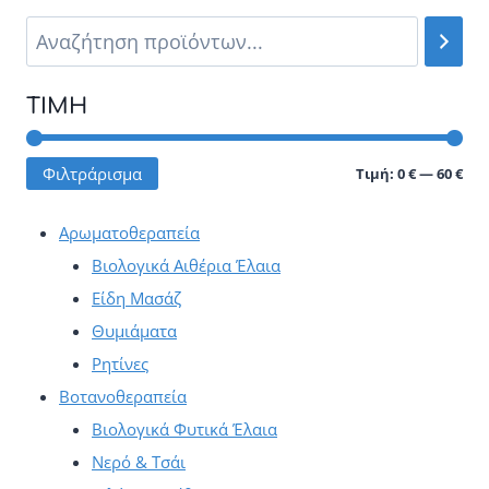
πολλαπλές
παραλλαγές.
Οι
ΤΙΜΉ
επιλογές
μπορούν
Ελά
Μέγ
Φιλτράρισμα
Τιμή:
0 €
—
60 €
να
τιμ
τιμ
επιλεγούν
Αρωματοθεραπεία
στη
Βιολογικά Αιθέρια Έλαια
σελίδα
Είδη Μασάζ
του
Θυμιάματα
προϊόντος
Ρητίνες
Βοτανοθεραπεία
Βιολογικά Φυτικά Έλαια
Νερό & Τσάι