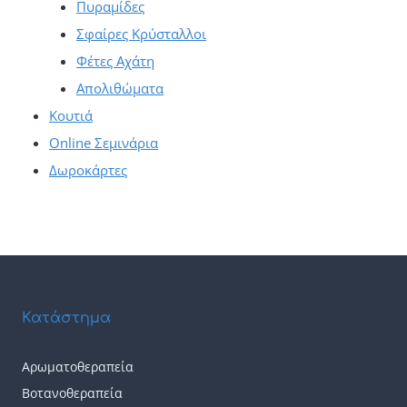
Πυραμίδες
Σφαίρες Κρύσταλλοι
Φέτες Αχάτη
Απολιθώματα
Κουτιά
Online Σεμινάρια
Δωροκάρτες
Κατάστημα
Αρωματοθεραπεία
Βοτανοθεραπεία