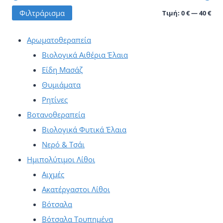
Ελά
Μέγ
Φιλτράρισμα
Τιμή:
0 €
—
40 €
να
να
τιμ
τιμ
επιλεγούν
επιλεγούν
Αρωματοθεραπεία
στη
στη
Βιολογικά Αιθέρια Έλαια
σελίδα
σελίδα
Είδη Μασάζ
του
του
Θυμιάματα
προϊόντος
προϊόντος
Ρητίνες
Βοτανοθεραπεία
Βιολογικά Φυτικά Έλαια
Νερό & Τσάι
Ημιπολύτιμοι Λίθοι
Αιχμές
Ακατέργαστοι Λίθοι
Βότσαλα
Βότσαλα Τρυπημένα