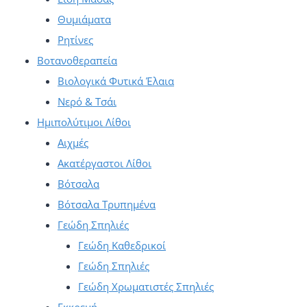
επιλεγούν
Θυμιάματα
στη
Ρητίνες
σελίδα
Βοτανοθεραπεία
του
Βιολογικά Φυτικά Έλαια
προϊόντος
Νερό & Τσάι
Ημιπολύτιμοι Λίθοι
Αιχμές
Ακατέργαστοι Λίθοι
Βότσαλα
Βότσαλα Τρυπημένα
Γεώδη Σπηλιές
Γεώδη Καθεδρικοί
Γεώδη Σπηλιές
Γεώδη Χρωματιστές Σπηλιές