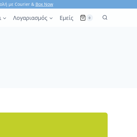
ολή με Courier &
Box Now
ι
Λογαριασμός
Εμείς
0