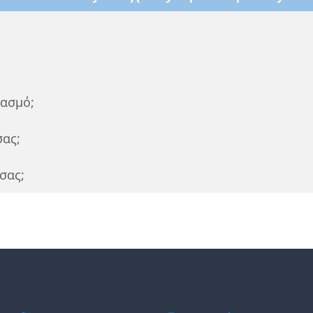
ιασμό;
ας;
σας;