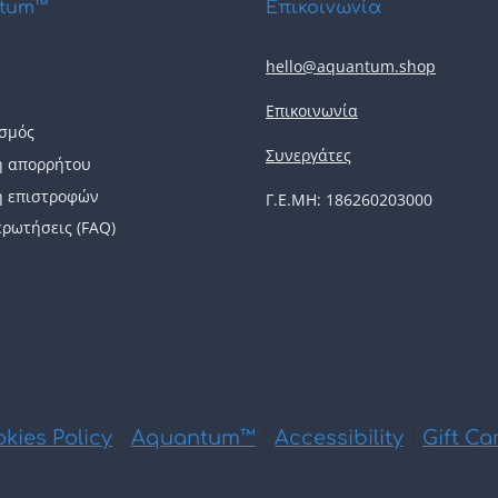
tum™
Επικοινωνία
hello@aquantum.shop
Επικοινωνία
σμός
Συνεργάτες
ή απορρήτου
ή επιστροφών
Γ.Ε.ΜΗ: 186260203000
ερωτήσεις (FAQ)
kies Policy
|
Aquantum™
|
Accessibility
|
Gift Ca