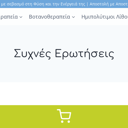
, με σεβασμό στη Φύση και την Ενέργειά της | Αποστολή με Αποστ
ραπεία
Βοτανοθεραπεία
Ημιπολύτιμοι Λίθο
Συχνές Ερωτήσεις