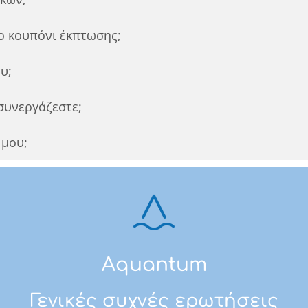
ο κουπόνι έκπτωσης;
υ;
συνεργάζεστε;
 μου;
Aquantum
Γενικές συχνές ερωτήσεις