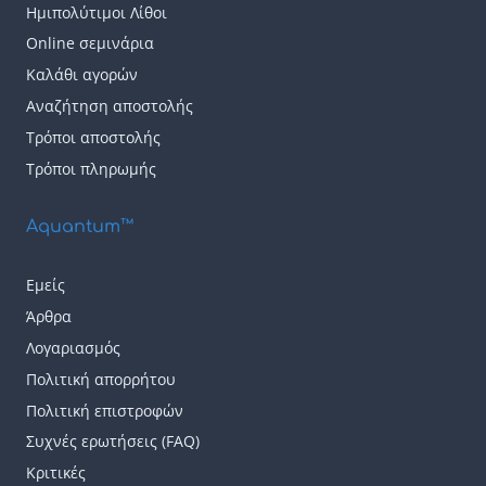
επιλογές
επιλογές
Ημιπολύτιμοι Λίθοι
μπορούν
μπορούν
Online σεμινάρια
να
να
Καλάθι αγορών
επιλεγούν
επιλεγούν
Αναζήτηση αποστολής
Τρόποι αποστολής
στη
στη
Τρόποι πληρωμής
σελίδα
σελίδα
του
του
Aquantum™
προϊόντος
προϊόντος
Εμείς
Άρθρα
Λογαριασμός
Πολιτική απορρήτου
Πολιτική επιστροφών
Συχνές ερωτήσεις (FAQ)
Κριτικές