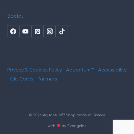
Social
Privacy & Cookies Policy
|
Aquantum™
|
Accessibility
|
Gift Cards
|
Partners
© 2026 Aquantum
™
Shop made in Greece
with
by Evangelos