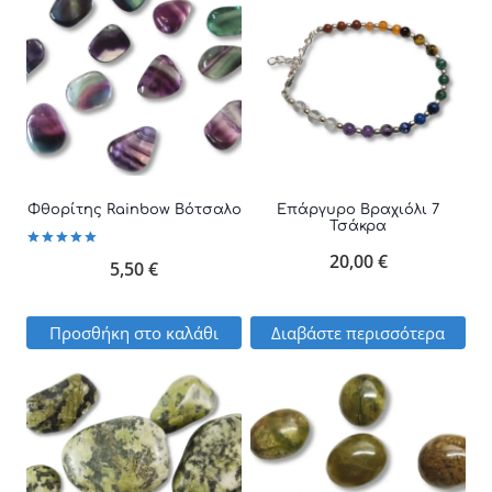
Φθορίτης Rainbow Βότσαλο
Επάργυρο Βραχιόλι 7
Τσάκρα
20,00
€
Βαθμολογήθηκε
5,50
€
με
5.00
από 5
Προσθήκη στο καλάθι
Διαβάστε περισσότερα