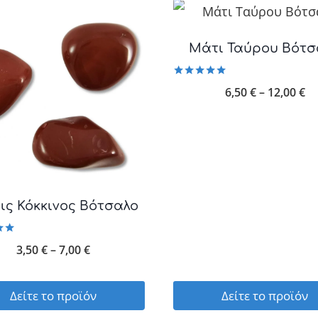
Μάτι Ταύρου Βότσ
Βαθμολογήθηκε
Pr
6,50
€
–
12,00
€
με
5.00
ra
από 5
6,
th
12
ις Κόκκινος Βότσαλο
γήθηκε
Price
3,50
€
–
7,00
€
range:
5
3,50 €
Δείτε το προϊόν
Δείτε το προϊόν
through