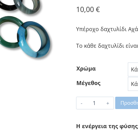
με
3.00
10,00
€
από 5
με
βάση
Υπέροχο δαχτυλίδι Αχά
βαθμολογίες
πελάτη
Το κάθε δαχτυλίδι είνα
Χρώμα
Μέγεθος
Αχάτης
Προσθή
Δαχτυλίδι
ποσότητα
Η ενέργεια της φύσης