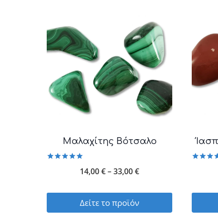
Μαλαχίτης Βότσαλο
Ίασπ
Βαθμολογήθηκε
Βαθμολο
Price
14,00
€
–
33,00
€
με
με
5.00
5.00
range:
από 5
από 
14,00 €
Δείτε το προϊόν
through