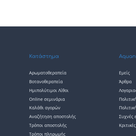
Αυτό
33,00 €
το
προϊόν
έχει
πολλαπλές
παραλλαγές.
Κατάστημα
Aquan
Οι
Αρωματοθεραπεία
Εμείς
επιλογές
Βοτανοθεραπεία
Άρθρα
μπορούν
Ημιπολύτιμοι Λίθοι
Λογαρια
Online σεμινάρια
Πολιτικ
να
Καλάθι αγορών
Πολιτικ
επιλεγούν
Αναζήτηση αποστολής
Συχνές 
στη
Τρόποι αποστολής
Κριτικές
σελίδα
Τρόποι πληρωμής