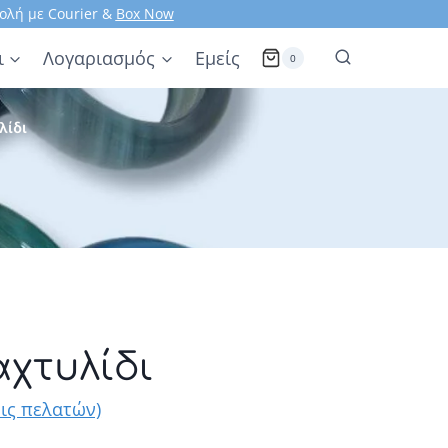
ολή με Courier &
Box Now
ι
Λογαριασμός
Εμείς
0
λίδι
χτυλίδι
ις πελατών)