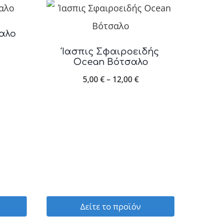
αλο
Ίασπις Σφαιροειδής
Ocean Βότσαλο
ice
Price
5,00
€
–
12,00
€
nge:
range:
50 €
5,00 €
rough
through
,00 €
12,00 €
Δείτε το προϊόν