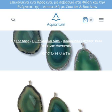
Επιλεγμένα ένα προς ένα, με σεβασμό στη Φύση και την
Skip
Ενέργειά της | Αποστολή με Courier &
Box Now
to
content
0
/
The Shop
/
Ημιπολύτιμοι Λίθοι
/
Κοσμήματα
/
Αχάτης Φέτα
Πράσινος Μενταγιόν
ΚΟΣΜΉΜΑΤΑ