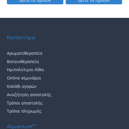
3,50 €
σελίδα
σελίδα
Αυτό
Αυτό
through
through
του
του
το
το
7,00 €
4,50 €
προϊόντος
προϊόντος
προϊόν
προϊόν
έχει
έχει
Κατάστημα
πολλαπλές
πολλαπλές
παραλλαγές.
παραλλαγές.
Αρωματοθεραπεία
Οι
Οι
Βοτανοθεραπεία
επιλογές
επιλογές
Ημιπολύτιμοι Λίθοι
μπορούν
μπορούν
Online σεμινάρια
να
να
Καλάθι αγορών
επιλεγούν
επιλεγούν
Αναζήτηση αποστολής
Τρόποι αποστολής
στη
στη
Τρόποι πληρωμής
σελίδα
σελίδα
του
του
Aquantum™