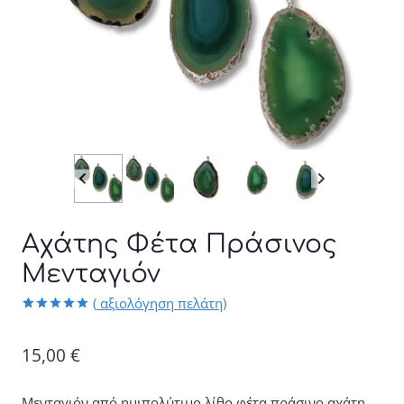
Αχάτης Φέτα Πράσινος
Μενταγιόν
(
αξιολόγηση πελάτη)
Βαθμολογήθηκε
1
με
5.00
από 5 με
15,00
€
βάση
βαθμολογία
πελάτη
Μενταγιόν από ημιπολύτιμο λίθο φέτα πράσινο αχάτη.