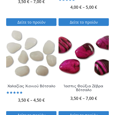
Price
3,50
€
–
7,00
€
Βαθμολογήθηκε
Price
4,00
€
–
5,00
€
με
range:
5.00
από 5
range:
3,50 €
Δείτε το προϊόν
Δείτε το προϊόν
4,00 €
through
Αυτό
Αυτό
through
7,00 €
το
το
5,00 €
προϊόν
προϊόν
έχει
έχει
πολλαπλές
πολλαπλές
παραλλαγές.
παραλλαγές.
Οι
Οι
επιλογές
επιλογές
Χαλαζίας Χιονιού Βότσαλο
Ίασπις Φούξια Ζέβρα
Βότσαλο
μπορούν
μπορούν
Price
3,50
€
–
7,00
€
Βαθμολογήθηκε
να
να
Price
3,50
€
–
4,50
€
με
5.00
range:
επιλεγούν
επιλεγούν
από 5
range:
στη
στη
3,50 €
Δείτε το προϊόν
Δείτε το προϊόν