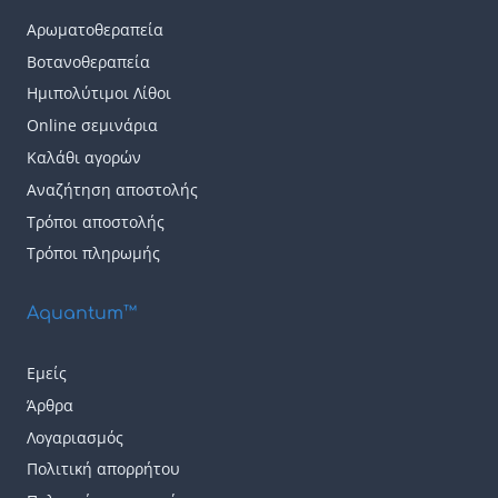
παραλλαγές.
παραλλαγές.
Αρωματοθεραπεία
Οι
Οι
Βοτανοθεραπεία
επιλογές
επιλογές
Ημιπολύτιμοι Λίθοι
μπορούν
μπορούν
Online σεμινάρια
να
να
Καλάθι αγορών
επιλεγούν
επιλεγούν
Αναζήτηση αποστολής
Τρόποι αποστολής
στη
στη
Τρόποι πληρωμής
σελίδα
σελίδα
του
του
Aquantum™
προϊόντος
προϊόντος
Εμείς
Άρθρα
Λογαριασμός
Πολιτική απορρήτου