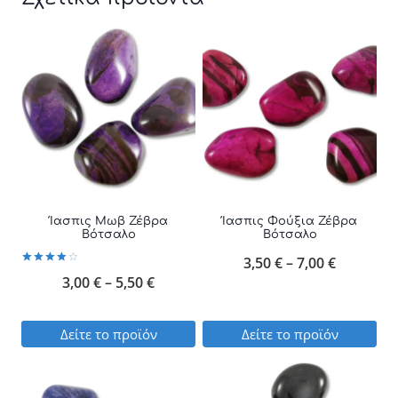
Ίασπις Μωβ Ζέβρα
Ίασπις Φούξια Ζέβρα
Βότσαλο
Βότσαλο
Price
3,50
€
–
7,00
€
Βαθμολογήθηκε
Price
3,00
€
–
5,50
€
με
range:
4.00
από 5
range:
3,50 €
Δείτε το προϊόν
Δείτε το προϊόν
3,00 €
through
Αυτό
Αυτό
through
7,00 €
το
το
5,50 €