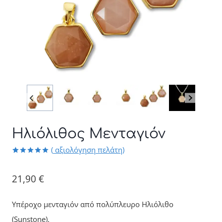
Ηλιόλιθος Μενταγιόν
(
αξιολόγηση πελάτη)
Βαθμολογήθηκε
1
με
5.00
από 5 με
21,90
€
βάση
βαθμολογία
πελάτη
Υπέροχο μενταγιόν από πολύπλευρο Ηλιόλιθο
(Sunstone).