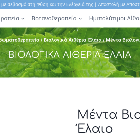
, με σεβασμό στη Φύση και την Ενέργειά της | Αποστολή με Αποστ
ραπεία
Βοτανοθεραπεία
Ημιπολύτιμοι Λίθο
ρωματοθεραπεία
/
Βιολογικά Αιθέρια Έλαια
/
Μέντα Βιολογι
ΒΙΟΛΟΓΙΚΆ ΑΙΘΈΡΙΑ ΈΛΑΙΑ
Μέντα Βιο
Έλαιο