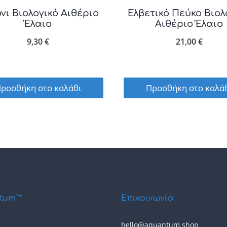
νι Βιολογικό Αιθέριο
Ελβετικό Πεύκο Βιολ
Έλαιο
Αιθέριο Έλαιο
9,30
€
21,00
€
ροσθήκη στο καλάθι
Προσθήκη στο καλά
tum™
Επικοινωνία
hello@aquantum.shop