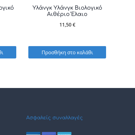
ογικό
Υλάνγκ Υλάνγκ Βιολογικό
Αιθέριο Έλαιο
11,50
€
θι
Προσθήκη στο καλάθι
Ασφαλείς συναλλαγές