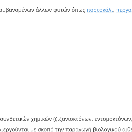
ριλαμβανομένων άλλων φυτών όπως
πορτοκάλι
,
περγα
συνθετικών χημικών (ζιζανιοκτόνων, εντομοκτόνων,
λιεργούνται με σκοπό την παραγωγή βιολογικού αιθ