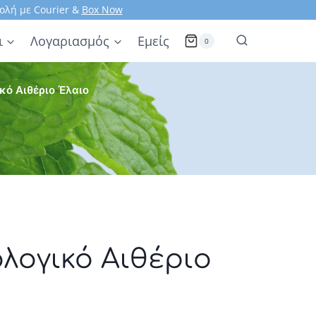
ολή με Courier &
Box Now
ι
Λογαριασμός
Εμείς
0
κό Αιθέριο Έλαιο
λογικό Αιθέριο