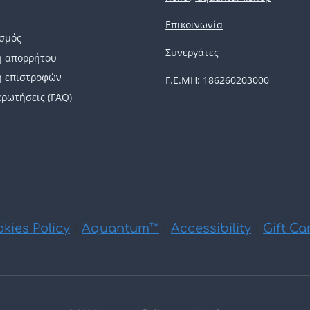
Επικοινωνία
σμός
Συνεργάτες
ή απορρήτου
ή επιστροφών
Γ.Ε.ΜΗ: 186260203000
ερωτήσεις (FAQ)
kies Policy
|
Aquantum™
|
Accessibility
|
Gift Ca