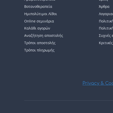
επιλογές
Βοτανοθεραπεία
Άρθρα
μπορούν
Ημιπολύτιμοι Λίθοι
Λογαρια
Online σεμινάρια
Πολιτικ
να
Καλάθι αγορών
Πολιτικ
επιλεγούν
Αναζήτηση αποστολής
Συχνές 
στη
Τρόποι αποστολής
Κριτικές
σελίδα
Τρόποι πληρωμής
του
προϊόντος
Privacy & Coo