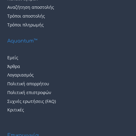
επιλεγούν
επιλεγούν
Αναζήτηση αποστολής
Τρόποι αποστολής
στη
στη
Τρόποι πληρωμής
σελίδα
σελίδα
του
του
Aquantum™
προϊόντος
προϊόντος
Εμείς
Άρθρα
Λογαριασμός
Πολιτική απορρήτου
Πολιτική επιστροφών
Συχνές ερωτήσεις (FAQ)
Κριτικές
Επικοινωνία