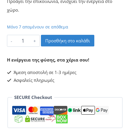
Προάγει την επικοινωνία, ενισχύει την ενέργεια στο
χώρο.
Μόνο 7 απομένουν σε απόθεμα
Ρόδο
Προσθήκη στο καλάθι
Της
Ερήμου
Η ενέργεια της φύσης, στα χέρια σου!
Λευκό
Άμεση αποστολή σε 1-3 ημέρες
ποσότητα
Ασφαλείς πληρωμές
SECURE Checkout