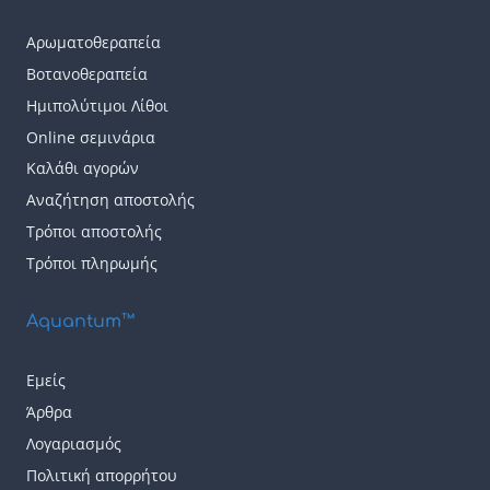
πολλαπλές
πολλαπλές
παραλλαγές.
παραλλαγές.
Αρωματοθεραπεία
Οι
Οι
Βοτανοθεραπεία
επιλογές
επιλογές
Ημιπολύτιμοι Λίθοι
μπορούν
μπορούν
Online σεμινάρια
να
να
Καλάθι αγορών
επιλεγούν
επιλεγούν
Αναζήτηση αποστολής
Τρόποι αποστολής
στη
στη
Τρόποι πληρωμής
σελίδα
σελίδα
του
του
Aquantum™
προϊόντος
προϊόντος
Εμείς
Άρθρα
Λογαριασμός
Πολιτική απορρήτου