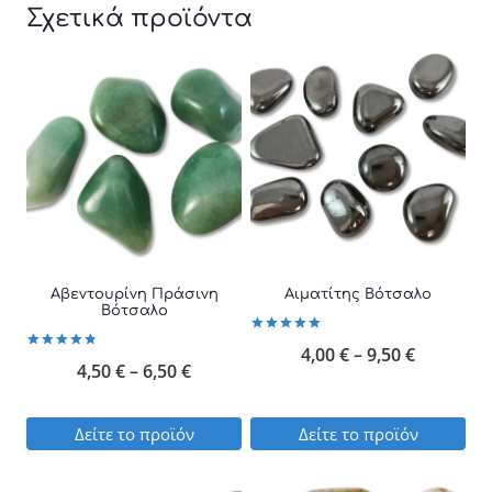
Σχετικά προϊόντα
Αβεντουρίνη Πράσινη
Αιματίτης Βότσαλο
Βότσαλο
Βαθμολογήθηκε
Price
4,00
€
–
9,50
€
με
Βαθμολογήθηκε
Price
4,50
€
–
6,50
€
5.00
με
από 5
range:
4.86
από 5
range:
4,00 €
Δείτε το προϊόν
Δείτε το προϊόν
4,50 €
through
Αυτό
Αυτό
through