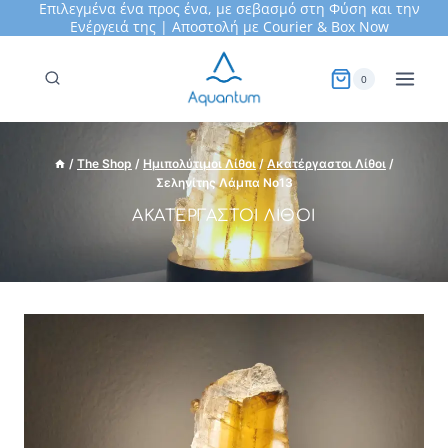
Επιλεγμένα ένα προς ένα, με σεβασμό στη Φύση και την
Skip
Ενέργειά της | Αποστολή με Courier &
Box Now
to
content
0
/
The Shop
/
Ημιπολύτιμοι Λίθοι
/
Ακατέργαστοι Λίθοι
/
Σεληνίτης Λάμπα Νο13
ΑΚΑΤΈΡΓΑΣΤΟΙ ΛΊΘΟΙ