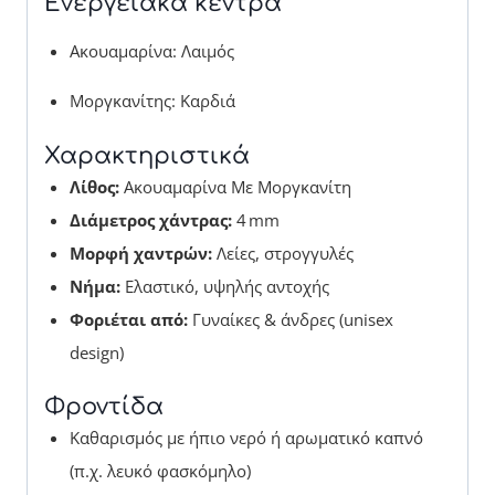
Ενεργειακά κέντρα
Ακουαμαρίνα: Λαιμός
Μοργκανίτης: Καρδιά
Χαρακτηριστικά
Λίθος:
Ακουαμαρίνα Με Μοργκανίτη
Διάμετρος χάντρας:
4 mm
Μορφή χαντρών:
Λείες, στρογγυλές
Νήμα:
Ελαστικό, υψηλής αντοχής
Φοριέται από:
Γυναίκες & άνδρες (unisex
design)
Φροντίδα
Καθαρισμός με ήπιο νερό ή αρωματικό καπνό
(π.χ. λευκό φασκόμηλο)