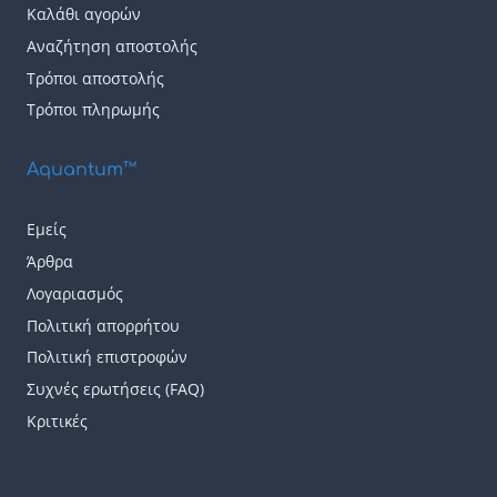
να
να
Καλάθι αγορών
επιλεγούν
επιλεγούν
Αναζήτηση αποστολής
Τρόποι αποστολής
στη
στη
Τρόποι πληρωμής
σελίδα
σελίδα
του
του
Aquantum™
προϊόντος
προϊόντος
Εμείς
Άρθρα
Λογαριασμός
Πολιτική απορρήτου
Πολιτική επιστροφών
Συχνές ερωτήσεις (FAQ)
Κριτικές