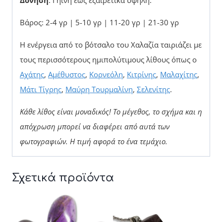
Δόνηση
: Γήινη έως εξαιρετικά υψηλή.
Βάρος: 2-4 γρ | 5-10 γρ | 11-20 γρ | 21-30 γρ
Η ενέργεια από το βότσαλο του Χαλαζία ταιριάζει με
τους περισσότερους ημιπολύτιμους λίθους όπως ο
Αχάτης
,
Αμέθυστος
,
Κορνεόλη
,
Κιτρίνης
,
Μαλαχίτης
,
Μάτι Τίγρης
,
Μαύρη Τουρμαλίνη
,
Σελενίτης
.
Κάθε λίθος είναι μοναδικός! Το μέγεθος, το σχήμα και η
απόχρωση μπορεί να διαφέρει από αυτά των
φωτογραφιών.
Η τιμή αφορά το ένα τεμάχιο.
Σχετικά προϊόντα