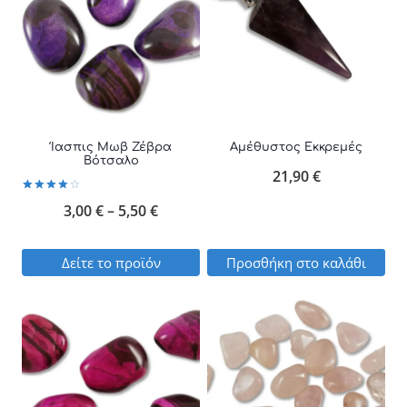
Ίασπις Μωβ Ζέβρα
Αμέθυστος Εκκρεμές
Βότσαλο
21,90
€
Βαθμολογήθηκε
Price
3,00
€
–
5,50
€
με
4.00
από 5
range:
Δείτε το προϊόν
Προσθήκη στο καλάθι
3,00 €
Αυτό
through
το
5,50 €
προϊόν
έχει
πολλαπλές