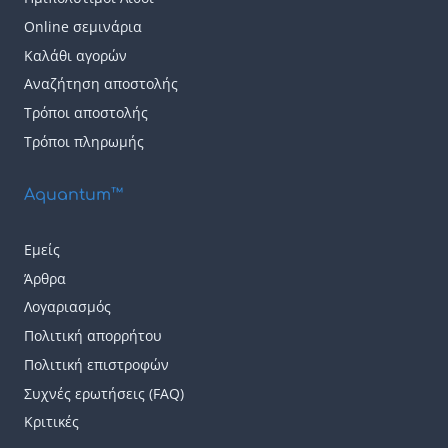
μπορούν
μπορούν
Online σεμινάρια
να
να
Καλάθι αγορών
επιλεγούν
επιλεγούν
Αναζήτηση αποστολής
Τρόποι αποστολής
στη
στη
Τρόποι πληρωμής
σελίδα
σελίδα
του
του
Aquantum™
προϊόντος
προϊόντος
Εμείς
Άρθρα
Λογαριασμός
Πολιτική απορρήτου
Πολιτική επιστροφών
Συχνές ερωτήσεις (FAQ)
Κριτικές