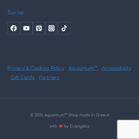
Social
Privacy & Cookies Policy
|
Aquantum™
|
Accessibility
|
Gift Cards
|
Partners
© 2026 Aquantum
™
Shop made in Greece
with
by Evangelos