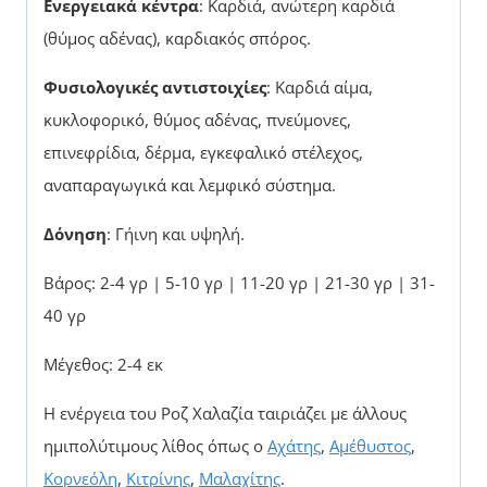
Ενεργειακά κέντρα
: Καρδιά, ανώτερη καρδιά
(θύμος αδένας), καρδιακός σπόρος.
Φυσιολογικές
αντιστοιχίες
: Καρδιά αίμα,
κυκλοφορικό, θύμος αδένας, πνεύμονες,
επινεφρίδια, δέρμα, εγκεφαλικό στέλεχος,
αναπαραγωγικά και λεμφικό σύστημα.
Δόνηση
: Γήινη και υψηλή.
Βάρος: 2-4 γρ | 5-10 γρ | 11-20 γρ | 21-30 γρ | 31-
40 γρ
Μέγεθος: 2-4 εκ
Η ενέργεια του Ροζ Χαλαζία ταιριάζει με άλλους
ημιπολύτιμους λίθος όπως ο
Αχάτης
,
Αμέθυστος
,
Κορνεόλη
,
Κιτρίνης
,
Μαλαχίτης
.