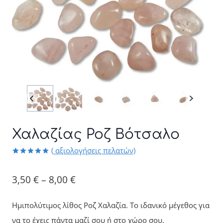
Χαλαζίας Ροζ Βότσαλο
(
αξιολογήσεις πελατών)
Βαθμολογήθηκε
3
με
5.00
Price
από 5 με
3,50
€
–
8,00
€
βάση
βαθμολογίες
range:
πελάτη
Ημιπολύτιμος λίθος Ροζ Χαλαζία. Το ιδανικό μέγεθος για
3,50 €
να το έχεις πάντα μαζί σου ή στο χώρο σου.