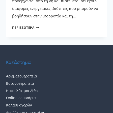
προέρχονται από τη γη και πιστεύεται ότι έχουν
διάφορες ενεργειακές ιδιότητες που μπορούν να
βοηθήσουν στην ισορροπία και τη…
11
ΠΕΡΙΣΣΌΤΕΡΑ
ΙΣΧΥΡΟΊ
ΘΕΡΑΠΕΥΤΙΚΟΊ
ΚΡΎΣΤΑΛΛΟΙ
ΓΙΑ
ΦΡΟΝΤΊΔΑ
ΚΑΙ
Κατάστημα
ΕΥΕΞΊΑ
Αρωματοθεραπεία
Βοτανοθεραπεία
Ημιπολύτιμοι Λίθοι
Online σεμινάρια
Καλάθι αγορών
Αναζήτηση αποστολής