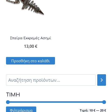
Σπείρα Εκκρεμές Ασημί
13,00
€
Προσθήκη στο καλάθι
ΤΙΜΉ
Ελά
Μέγ
Φιλτράρισμα
Τιμή:
10 €
—
20 €