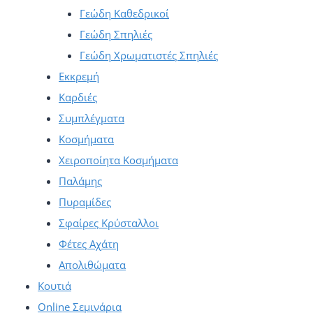
Γεώδη Καθεδρικοί
Γεώδη Σπηλιές
Γεώδη Χρωματιστές Σπηλιές
Εκκρεμή
Καρδιές
Συμπλέγματα
Κοσμήματα
Χειροποίητα Κοσμήματα
Παλάμης
Πυραμίδες
Σφαίρες Κρύσταλλοι
Φέτες Αχάτη
Απολιθώματα
Κουτιά
Online Σεμινάρια