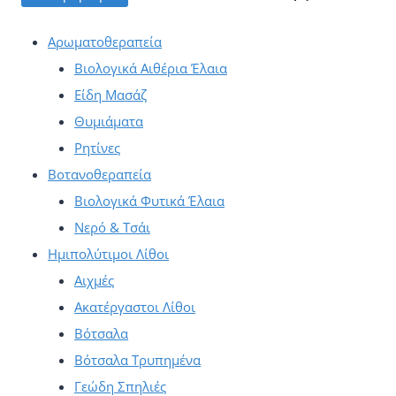
τιμ
τιμ
Αρωματοθεραπεία
Βιολογικά Αιθέρια Έλαια
Είδη Μασάζ
Θυμιάματα
Ρητίνες
Βοτανοθεραπεία
Βιολογικά Φυτικά Έλαια
Νερό & Τσάι
Ημιπολύτιμοι Λίθοι
Αιχμές
Ακατέργαστοι Λίθοι
Βότσαλα
Βότσαλα Τρυπημένα
Γεώδη Σπηλιές