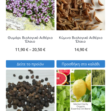
Θυμάρι Βιολογικό Αιθέριο
Κύμινο Βιολογικό Αιθέριο
Έλαιο
Έλαιο
Price
11,90
€
–
20,50
€
14,90
€
range:
Δείτε το προϊόν
Προσθήκη στο καλάθι
11,90 €
Αυτό
through
το
20,50 €
προϊόν
έχει
πολλαπλές
παραλλαγές.