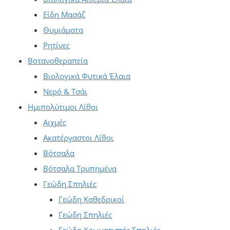
Είδη Μασάζ
Θυμιάματα
Ρητίνες
Βοτανοθεραπεία
Βιολογικά Φυτικά Έλαια
Νερό & Τσάι
Ημιπολύτιμοι Λίθοι
Αιχμές
Ακατέργαστοι Λίθοι
Βότσαλα
Βότσαλα Τρυπημένα
Γεώδη Σπηλιές
Γεώδη Καθεδρικοί
Γεώδη Σπηλιές