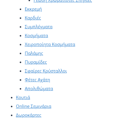
Γεώδη Χρωματιστές Σπηλιές
Εκκρεμή
Καρδιές
Συμπλέγματα
Κοσμήματα
Χειροποίητα Κοσμήματα
Παλάμης
Πυραμίδες
Σφαίρες Κρύσταλλοι
Φέτες Αχάτη
Απολιθώματα
Κουτιά
Online Σεμινάρια
Δωροκάρτες