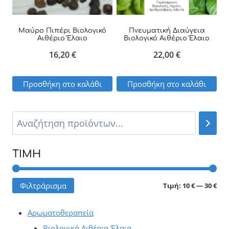
Οι
επιλογές
Μαύρο Πιπέρι Βιολογικό
Πνευματική Διαύγεια
Αιθέριο Έλαιο
Βιολογικό Αιθέριο Έλαιο
μπορούν
16,20
€
22,00
€
να
επιλεγούν
Προσθήκη στο καλάθι
Προσθήκη στο καλάθι
στη
σελίδα
του
προϊόντος
ΤΙΜΉ
Ελά
Μέγ
Φιλτράρισμα
Τιμή:
10 €
—
30 €
τιμ
τιμ
Αρωματοθεραπεία
Βιολογικά Αιθέρια Έλαια