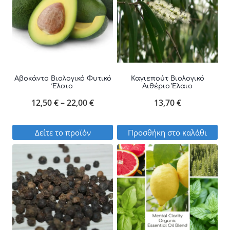
Αβοκάντο Βιολογικό Φυτικό
Καγιεπούτ Βιολογικό
Έλαιο
Αιθέριο Έλαιο
Price
12,50
€
–
22,00
€
13,70
€
range:
Δείτε το προϊόν
Προσθήκη στο καλάθι
12,50 €
Αυτό
through
το
22,00 €
προϊόν
έχει
πολλαπλές
παραλλαγές.