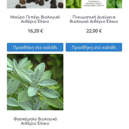
Οι
επιλογές
Μαύρο Πιπέρι Βιολογικό
Πνευματική Διαύγεια
Αιθέριο Έλαιο
Βιολογικό Αιθέριο Έλαιο
μπορούν
16,20
€
22,00
€
να
επιλεγούν
Προσθήκη στο καλάθι
Προσθήκη στο καλάθι
στη
σελίδα
του
προϊόντος
Φασκόμηλο Βιολογικό
Αιθέριο Έλαιο