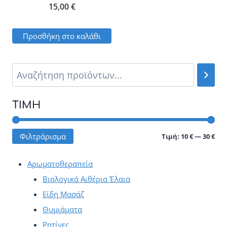
15,00
€
Προσθήκη στο καλάθι
ΤΙΜΉ
Ελά
Μέγ
Φιλτράρισμα
Τιμή:
10 €
—
30 €
τιμ
τιμ
Αρωματοθεραπεία
Βιολογικά Αιθέρια Έλαια
Είδη Μασάζ
Θυμιάματα
Ρητίνες