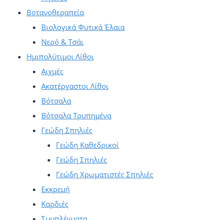
Βοτανοθεραπεία
Βιολογικά Φυτικά Έλαια
Νερό & Τσάι
Ημιπολύτιμοι Λίθοι
Αιχμές
Ακατέργαστοι Λίθοι
Βότσαλα
Βότσαλα Τρυπημένα
Γεώδη Σπηλιές
Γεώδη Καθεδρικοί
Γεώδη Σπηλιές
Γεώδη Χρωματιστές Σπηλιές
Εκκρεμή
Καρδιές
Συμπλέγματα