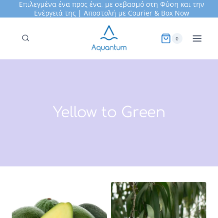
Επιλεγμένα ένα προς ένα, με σεβασμό στη Φύση και την
Skip
Ενέργειά της | Αποστολή με Courier &
Box Now
to
content
0
Yellow to Green