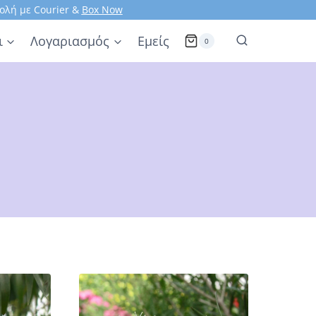
ολή με Courier &
Box Now
ι
Λογαριασμός
Εμείς
0