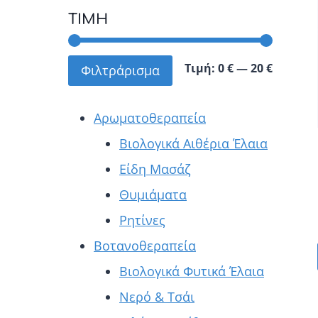
ΤΙΜΉ
Ελάχισ
Μέγιστ
Τιμή:
0 €
—
20 €
Φιλτράρισμα
τιμή
τιμή
Αρωματοθεραπεία
Βιολογικά Αιθέρια Έλαια
Είδη Μασάζ
Θυμιάματα
Ρητίνες
Βοτανοθεραπεία
Βιολογικά Φυτικά Έλαια
Νερό & Τσάι