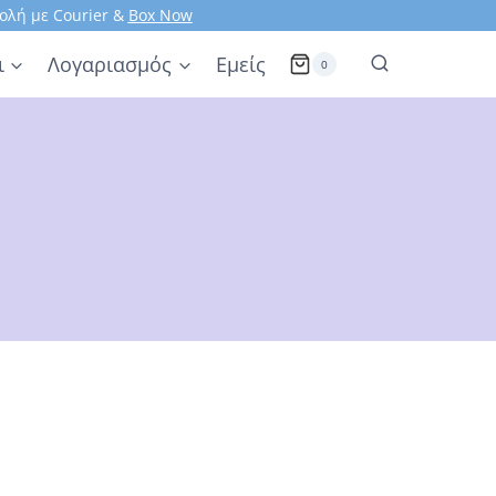
ολή με Courier &
Box Now
ι
Λογαριασμός
Εμείς
0