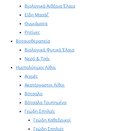
μπορούν
Βιολογικά Αιθέρια Έλαια
να
Είδη Μασάζ
επιλεγούν
Θυμιάματα
στη
Ρητίνες
σελίδα
Βοτανοθεραπεία
του
Βιολογικά Φυτικά Έλαια
προϊόντος
Νερό & Τσάι
Ημιπολύτιμοι Λίθοι
Αιχμές
Ακατέργαστοι Λίθοι
Βότσαλα
Βότσαλα Τρυπημένα
Γεώδη Σπηλιές
Γεώδη Καθεδρικοί
Γεώδη Σπηλιές