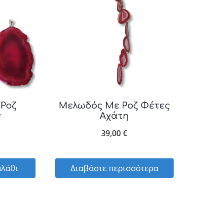
 Ροζ
Μελωδός Με Ροζ Φέτες
ν
Αχάτη
39,00
€
αλάθι
Διαβάστε περισσότερα