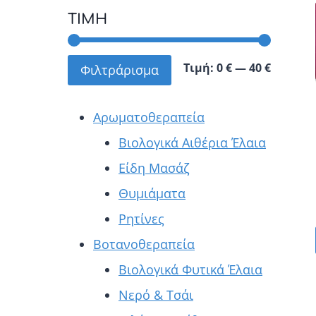
ΤΙΜΉ
Ελάχισ
Μέγιστ
Τιμή:
0 €
—
40 €
Φιλτράρισμα
τιμή
τιμή
Αρωματοθεραπεία
Βιολογικά Αιθέρια Έλαια
Είδη Μασάζ
Θυμιάματα
Ρητίνες
Βοτανοθεραπεία
Βιολογικά Φυτικά Έλαια
Νερό & Τσάι