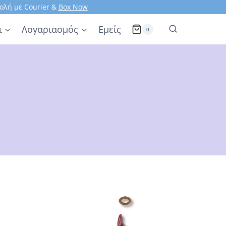
ολή με Courier &
Box Now
ι
Λογαριασμός
Εμείς
0