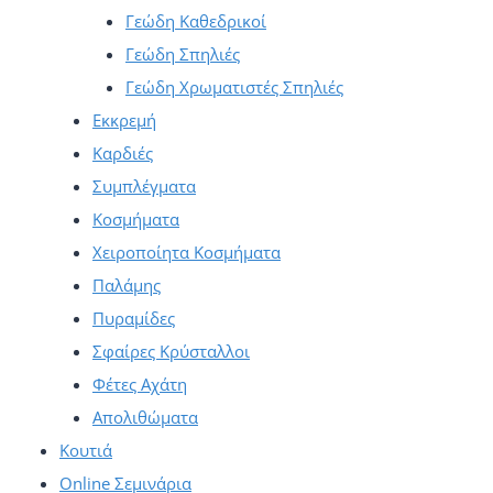
Γεώδη Καθεδρικοί
Γεώδη Σπηλιές
Γεώδη Χρωματιστές Σπηλιές
Εκκρεμή
Καρδιές
Συμπλέγματα
Κοσμήματα
Χειροποίητα Κοσμήματα
Παλάμης
Πυραμίδες
Σφαίρες Κρύσταλλοι
Φέτες Αχάτη
Απολιθώματα
Κουτιά
Online Σεμινάρια