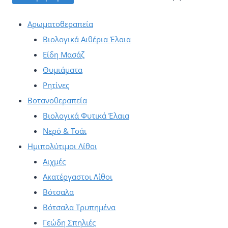
Οι
τιμ
τιμ
επιλογές
Αρωματοθεραπεία
μπορούν
Βιολογικά Αιθέρια Έλαια
να
Είδη Μασάζ
επιλεγούν
Θυμιάματα
στη
Ρητίνες
σελίδα
Βοτανοθεραπεία
του
Βιολογικά Φυτικά Έλαια
προϊόντος
Νερό & Τσάι
Ημιπολύτιμοι Λίθοι
Αιχμές
Ακατέργαστοι Λίθοι
Βότσαλα
Βότσαλα Τρυπημένα
Γεώδη Σπηλιές