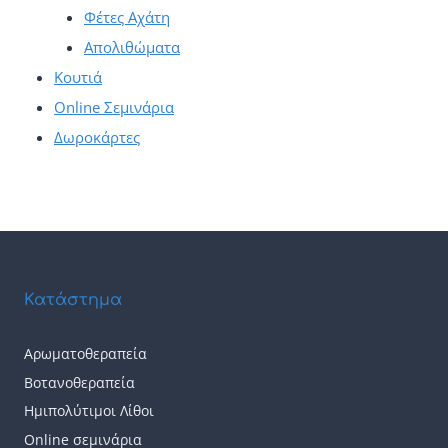
Φέτες Αχάτη
Απολιθώματα
Κουτιά
Online Σεμινάρια
Δωροκάρτες
Κατάστημα
Αρωματοθεραπεία
Βοτανοθεραπεία
Ημιπολύτιμοι Λίθοι
Online σεμινάρια