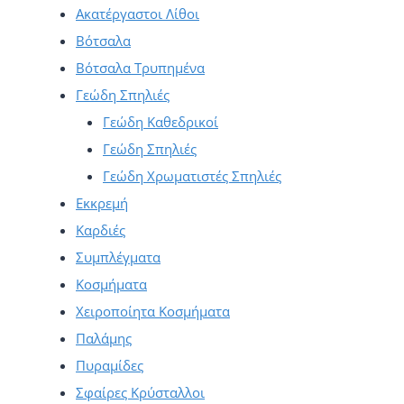
Ακατέργαστοι Λίθοι
Βότσαλα
Βότσαλα Τρυπημένα
Γεώδη Σπηλιές
Γεώδη Καθεδρικοί
Γεώδη Σπηλιές
Γεώδη Χρωματιστές Σπηλιές
Εκκρεμή
Καρδιές
Συμπλέγματα
Κοσμήματα
Χειροποίητα Κοσμήματα
Παλάμης
Πυραμίδες
Σφαίρες Κρύσταλλοι