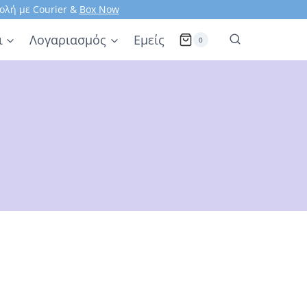
ολή με Courier &
Box Now
ι
Λογαριασμός
Εμείς
0