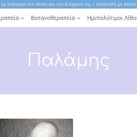
, με σεβασμό στη Φύση και την Ενέργειά της | Αποστολή με Αποστ
ραπεία
Βοτανοθεραπεία
Ημιπολύτιμοι Λίθο
Παλάμης