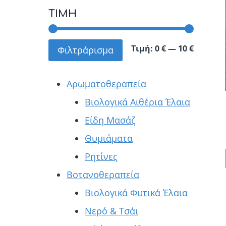
ΤΙΜΉ
Ελάχισ
Μέγιστ
Τιμή:
0 €
—
10 €
Φιλτράρισμα
τιμή
τιμή
Αρωματοθεραπεία
Βιολογικά Αιθέρια Έλαια
Είδη Μασάζ
Θυμιάματα
Ρητίνες
Βοτανοθεραπεία
Βιολογικά Φυτικά Έλαια
Νερό & Τσάι