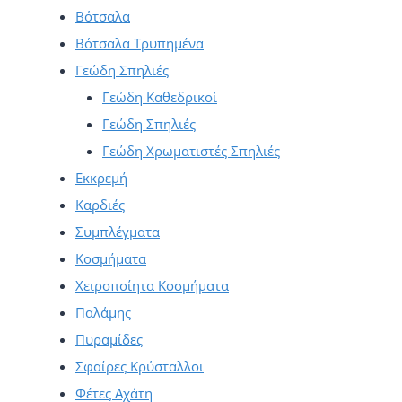
Βότσαλα
Βότσαλα Τρυπημένα
Γεώδη Σπηλιές
Γεώδη Καθεδρικοί
Γεώδη Σπηλιές
Γεώδη Χρωματιστές Σπηλιές
Εκκρεμή
Καρδιές
Συμπλέγματα
Κοσμήματα
Χειροποίητα Κοσμήματα
Παλάμης
Πυραμίδες
Σφαίρες Κρύσταλλοι
Φέτες Αχάτη