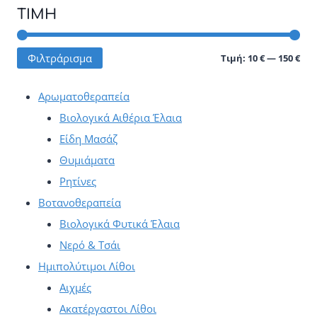
έχει
έχει
ΤΙΜΉ
πολλαπλές
πολλαπλές
παραλλαγές.
παραλλαγές.
Ελά
Μέγ
Φιλτράρισμα
Τιμή:
10 €
—
150 €
Οι
Οι
τιμ
τιμ
επιλογές
επιλογές
Αρωματοθεραπεία
μπορούν
μπορούν
Βιολογικά Αιθέρια Έλαια
να
να
Είδη Μασάζ
επιλεγούν
επιλεγούν
Θυμιάματα
στη
στη
Ρητίνες
σελίδα
σελίδα
Βοτανοθεραπεία
του
του
Βιολογικά Φυτικά Έλαια
προϊόντος
προϊόντος
Νερό & Τσάι
Ημιπολύτιμοι Λίθοι
Αιχμές
Ακατέργαστοι Λίθοι