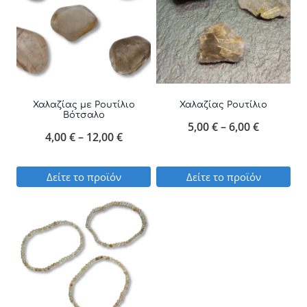
Χαλαζίας με Ρουτίλιο
Χαλαζίας Ρουτίλιο
Βότσαλο
Price
5,00
€
–
6,00
€
Price
4,00
€
–
12,00
€
range:
range:
5,00 €
Δείτε το προϊόν
Δείτε το προϊόν
4,00 €
through
Αυτό
Αυτό
through
6,00 €
το
το
12,00 €
προϊόν
προϊόν
έχει
έχει
πολλαπλές
πολλαπλές
παραλλαγές.
παραλλαγές.