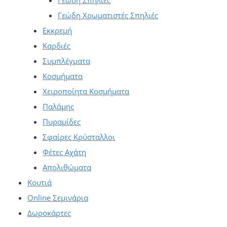
Γεώδη Χρωματιστές Σπηλιές
Εκκρεμή
Καρδιές
Συμπλέγματα
Κοσμήματα
Χειροποίητα Κοσμήματα
Παλάμης
Πυραμίδες
Σφαίρες Κρύσταλλοι
Φέτες Αχάτη
Απολιθώματα
Κουτιά
Online Σεμινάρια
Δωροκάρτες