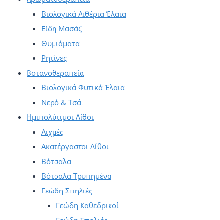
μπορούν
Βιολογικά Αιθέρια Έλαια
να
Είδη Μασάζ
επιλεγούν
Θυμιάματα
στη
Ρητίνες
σελίδα
Βοτανοθεραπεία
του
Βιολογικά Φυτικά Έλαια
προϊόντος
Νερό & Τσάι
Ημιπολύτιμοι Λίθοι
Αιχμές
Ακατέργαστοι Λίθοι
Βότσαλα
Βότσαλα Τρυπημένα
Γεώδη Σπηλιές
Γεώδη Καθεδρικοί
Γεώδη Σπηλιές