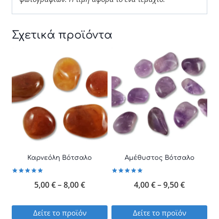
Σχετικά προϊόντα
Καρνεόλη Βότσαλο
Αμέθυστος Βότσαλο
Βαθμολογήθηκε
Βαθμολογήθηκε
Price
Price
5,00
€
–
8,00
€
4,00
€
–
9,50
€
με
με
5.00
5.00
από 5
από 5
range:
range:
Δείτε το προϊόν
Δείτε το προϊόν
5,00 €
4,00 €