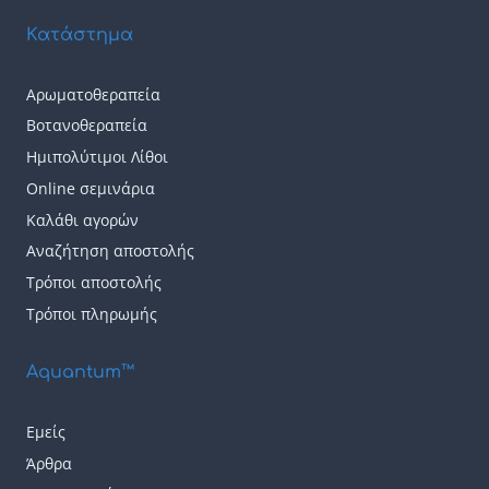
έχει
Κατάστημα
πολλαπλές
παραλλαγές.
Αρωματοθεραπεία
Οι
Βοτανοθεραπεία
επιλογές
Ημιπολύτιμοι Λίθοι
μπορούν
Online σεμινάρια
να
Καλάθι αγορών
επιλεγούν
Αναζήτηση αποστολής
Τρόποι αποστολής
στη
Τρόποι πληρωμής
σελίδα
του
Aquantum™
προϊόντος
Εμείς
Άρθρα