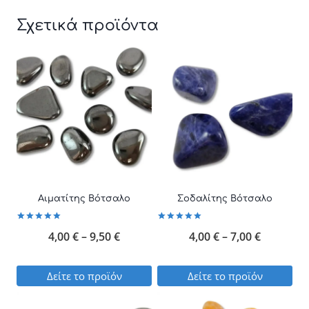
Σχετικά προϊόντα
Αιματίτης Βότσαλο
Σοδαλίτης Βότσαλο
Βαθμολογήθηκε
Βαθμολογήθηκε
Price
Price
4,00
€
–
9,50
€
4,00
€
–
7,00
€
με
με
5.00
5.00
από 5
από 5
range:
range:
Δείτε το προϊόν
Δείτε το προϊόν
4,00 €
4,00 €
Αυτό
Αυτό
through
through