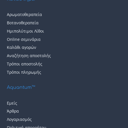
πολλαπλές
πολλαπλές
παραλλαγές.
παραλλαγές.
Αρωματοθεραπεία
Οι
Οι
Βοτανοθεραπεία
επιλογές
επιλογές
Ημιπολύτιμοι Λίθοι
μπορούν
μπορούν
Online σεμινάρια
να
να
Καλάθι αγορών
επιλεγούν
επιλεγούν
Αναζήτηση αποστολής
Τρόποι αποστολής
στη
στη
Τρόποι πληρωμής
σελίδα
σελίδα
του
του
Aquantum™
προϊόντος
προϊόντος
Εμείς
Άρθρα
Λογαριασμός
Πολιτική απορρήτου