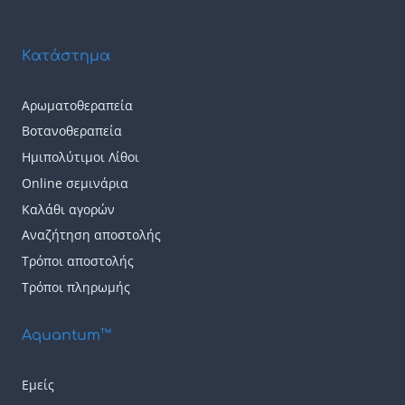
9,50 €
6,50 €
προϊόντος
προϊόντος
προϊόν
προϊόν
έχει
έχει
Κατάστημα
πολλαπλές
πολλαπλές
παραλλαγές.
παραλλαγές.
Αρωματοθεραπεία
Οι
Οι
Βοτανοθεραπεία
επιλογές
επιλογές
Ημιπολύτιμοι Λίθοι
μπορούν
μπορούν
Online σεμινάρια
να
να
Καλάθι αγορών
επιλεγούν
επιλεγούν
Αναζήτηση αποστολής
Τρόποι αποστολής
στη
στη
Τρόποι πληρωμής
σελίδα
σελίδα
του
του
Aquantum™
προϊόντος
προϊόντος
Εμείς