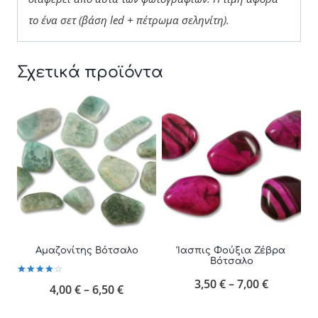
το ένα σετ (βάση led + πέτρωμα σεληνίτη).
Σχετικά προϊόντα
Αμαζονίτης Βότσαλο
Ίασπις Φούξια Ζέβρα
Βότσαλο
Price
3,50
€
–
7,00
€
Βαθμολογήθηκε
Price
4,00
€
–
6,50
€
με
4.00
range:
από 5
range: