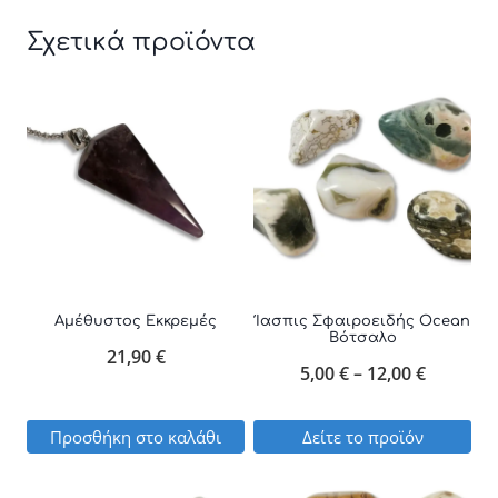
Σχετικά προϊόντα
Αμέθυστος Εκκρεμές
Ίασπις Σφαιροειδής Ocean
Βότσαλο
21,90
€
Price
5,00
€
–
12,00
€
range:
Προσθήκη στο καλάθι
Δείτε το προϊόν
5,00 €
Αυτό
through