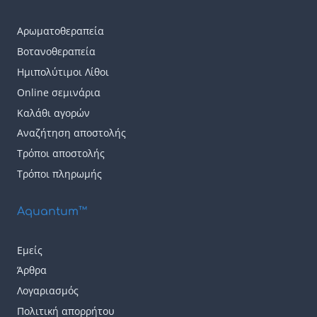
πολλαπλές
παραλλαγές.
Αρωματοθεραπεία
Οι
Βοτανοθεραπεία
επιλογές
Ημιπολύτιμοι Λίθοι
μπορούν
Online σεμινάρια
να
Καλάθι αγορών
επιλεγούν
Αναζήτηση αποστολής
Τρόποι αποστολής
στη
Τρόποι πληρωμής
σελίδα
του
Aquantum™
προϊόντος
Εμείς
Άρθρα
Λογαριασμός
Πολιτική απορρήτου