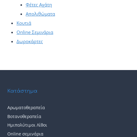
Φέτες Αχάτη
Απολιθώματα
Κουτιά
Online Σεμινάρια
Δωροκάρτες
Κατάστημα
Αρωματοθεραπεία
Βοτανοθεραπεία
Ημιπολύτιμοι Λίθοι
Online σεμινάρια