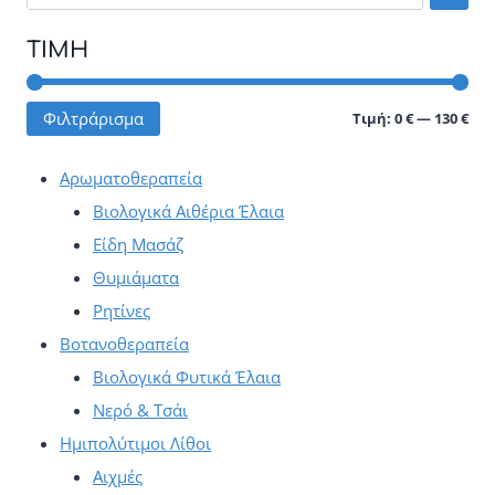
Οι
ΤΙΜΉ
επιλογές
μπορούν
Ελά
Μέγ
Φιλτράρισμα
Τιμή:
0 €
—
130 €
να
τιμ
τιμ
επιλεγούν
Αρωματοθεραπεία
στη
Βιολογικά Αιθέρια Έλαια
σελίδα
Είδη Μασάζ
του
Θυμιάματα
προϊόντος
Ρητίνες
Βοτανοθεραπεία
Βιολογικά Φυτικά Έλαια
Νερό & Τσάι
Ημιπολύτιμοι Λίθοι
Αιχμές