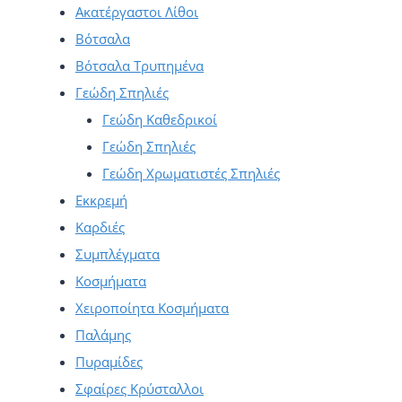
Ακατέργαστοι Λίθοι
Βότσαλα
Βότσαλα Τρυπημένα
Γεώδη Σπηλιές
Γεώδη Καθεδρικοί
Γεώδη Σπηλιές
Γεώδη Χρωματιστές Σπηλιές
Εκκρεμή
Καρδιές
Συμπλέγματα
Κοσμήματα
Χειροποίητα Κοσμήματα
Παλάμης
Πυραμίδες
Σφαίρες Κρύσταλλοι