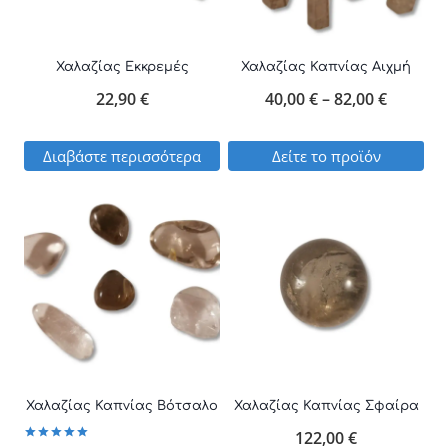
Οι
επιλογές
Χαλαζίας Εκκρεμές
Χαλαζίας Καπνίας Αιχμή
μπορούν
Price
22,90
€
40,00
€
–
82,00
€
να
range:
επιλεγούν
Διαβάστε περισσότερα
Δείτε το προϊόν
40,00 €
στη
Αυτό
through
σελίδα
το
82,00 €
του
προϊόν
προϊόντος
έχει
πολλαπλές
παραλλαγές.
Οι
επιλογές
Χαλαζίας Καπνίας Βότσαλο
Χαλαζίας Καπνίας Σφαίρα
μπορούν
122,00
€