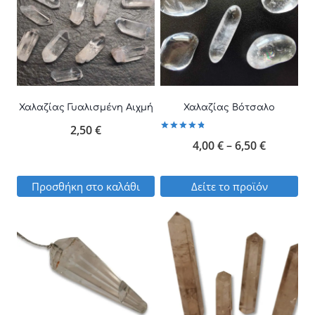
Χαλαζίας Γυαλισμένη Αιχμή
Χαλαζίας Βότσαλο
2,50
€
Βαθμολογήθηκε
Price
4,00
€
–
6,50
€
με
4.90
από 5
range:
Προσθήκη στο καλάθι
Δείτε το προϊόν
4,00 €
Αυτό
through
το
6,50 €
προϊόν
έχει
πολλαπλές
παραλλαγές.